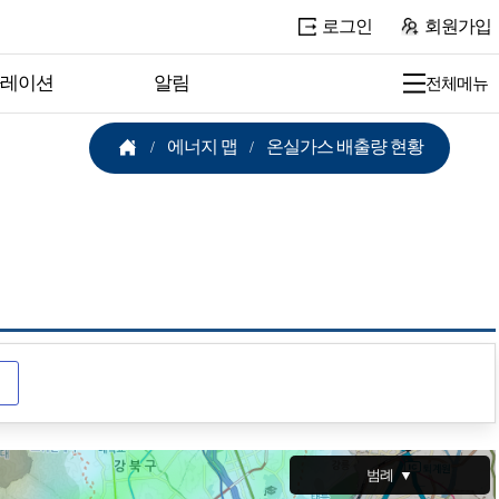
로그인
회원가입
뮬레이션
알림
전체메뉴
에너지 맵
온실가스 배출량 현황
범례