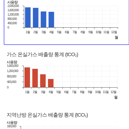
사
됨
용
량
통
계
(tCO₂)
가
스
사
용
량
통
계
(tCO₂)
지
역
난